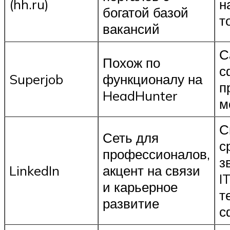
(hh.ru)
н
богатой базой
т
вакансий
С
Похож по
с
Superjob
функционалу на
п
HeadHunter
м
С
Сеть для
с
профессионалов,
з
LinkedIn
акцент на связи
I
и карьерное
т
развитие
с