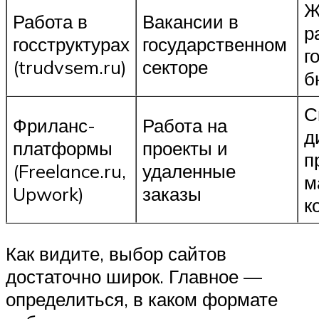
Ж
Работа в
Вакансии в
р
госструктурах
государственном
г
(trudvsem.ru)
секторе
б
С
Фриланс-
Работа на
д
платформы
проекты и
п
(Freelance.ru,
удаленные
м
Upwork)
заказы
к
Как видите, выбор сайтов
достаточно широк. Главное —
определиться, в каком формате