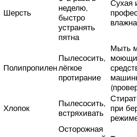
Сухая 
неделю,
Шерсть
профес
быстро
влажна
устранять
пятна
Мыть м
Пылесосить,
моющ
Полипропилен
лёгкое
средст
протирание
машинн
(прове
Стират
Пылесосить,
Хлопок
при бе
встряхивать
режим
Осторожная