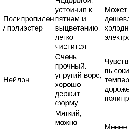
Недорогой,
устойчив к
Может 
Полипропилен
пятнам и
дешевл
/ полиэстер
выцветанию,
холодн
легко
электр
чистится
Очень
Чувств
прочный,
высок
упругий ворс,
Нейлон
темпер
хорошо
дорож
держит
полип
форму
Мягкий,
можно
Менее 