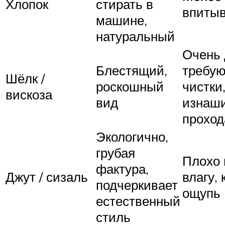
Хлопок
стирать в
впитыв
машине,
натуральный
Очень 
Блестящий,
требую
Шёлк /
роскошный
чистки
вискоза
вид
изнаши
проход
Экологично,
грубая
Плохо 
фактура,
Джут / сизаль
влагу,
подчеркивает
ощупь
естественный
стиль