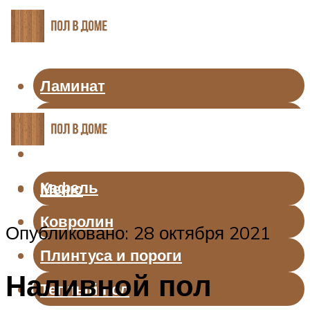
Ламинат
Линолеум
Паркет
Кафель
Меню
Ковролин
Опубликовано: 28 октября 2021
Плинтуса и пороги
Наливной пол
Теплый пол