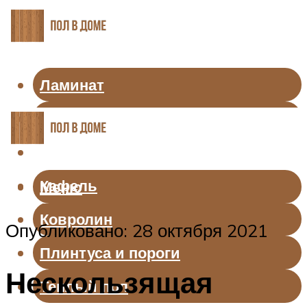
Ламинат
Линолеум
Паркет
Кафель
Меню
Ковролин
Опубликовано: 28 октября 2021
Плинтуса и пороги
Нескользящая
Теплый пол