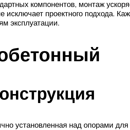
ндартных компонентов, монтаж ускоря
не исключает проектного подхода. К
ям эксплуатации.
зобетонный
конструкция
ычно установленная над опорами для