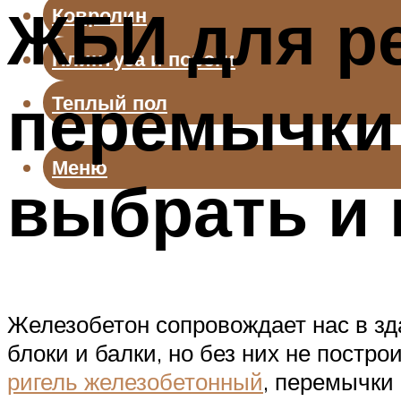
ЖБИ для ре
Ковролин
Плинтуса и пороги
перемычки
Теплый пол
Меню
выбрать и 
Железобетон сопровождает нас в зд
блоки и балки, но без них не постр
ригель железобетонный
, перемычки 