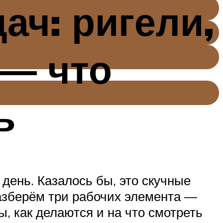
ач: ригели,
 — что
ь
день. Казалось бы, это скучные
 разберём три рабочих элемента —
, как делаются и на что смотреть