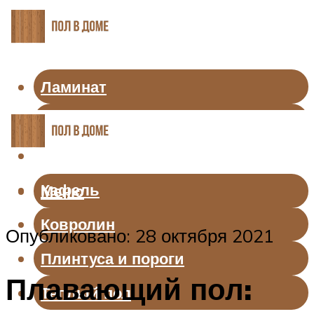
Ламинат
Линолеум
Паркет
Кафель
Меню
Ковролин
Опубликовано: 28 октября 2021
Плинтуса и пороги
Плавающий пол:
Теплый пол